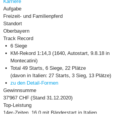
Karriere
Aufgabe
Freizeit- und Familienpferd
Standort
Oberbayern
Track Record
6 Siege
KM-Rekord
1:14,3
(1640, Autostart, 9.8.18 in
Montecatini)
Total 49 Starts, 6 Siege, 22 Plätze
(davon in Italien: 27 Starts, 3 Sieg, 13 Plätze)
zu den Detail-Formen
Gewinnsumme
37'967 CHF
(Stand 31.12.2020)
Top-Leistung
14er-Zeiten, 16.0 mit Bänderstart in Italien
Allegra-Bilanz
23 Starts, 3 Siege und 9 Plätze (viermal 2. und