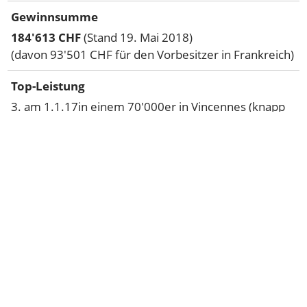
Gewinnsumme
184'613 CHF
(Stand 19. Mai 2018)
(davon 93'501 CHF für den Vorbesitzer in Frankreich)
Top-Leistung
3. am 1.1.17in einem 70'000er in Vincennes (knapp
geschlagen)
Sieg in Argentan über 2800 Meter in 1:14,6
Starke Leistungen auch auf Gras
Allegra-Bilanz
31 Allegra-Starts, 3 Siege und 21 Plätze
Allegra-Gewinnsumme: 90'898 CHF (Stand
19.5.2018)
-> davon 70'527 CHF für uns in Frankreich...
Charakter