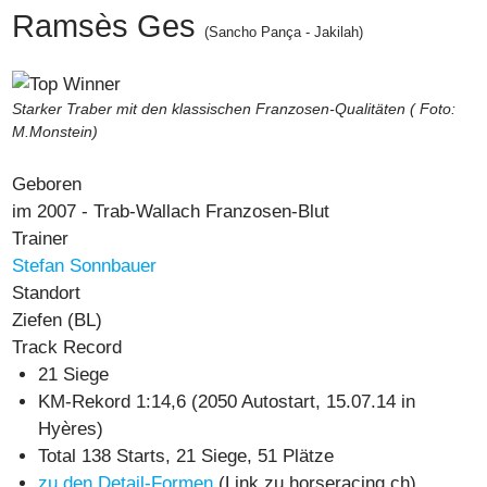
Ramsès Ges
(Sancho Pança - Jakilah)
Starker Traber mit den klassischen Franzosen-Qualitäten ( Foto:
M.Monstein)
Geboren
im 2007 - Trab-Wallach Franzosen-Blut
Trainer
Stefan Sonnbauer
Standort
Ziefen (BL)
Track Record
21 Siege
KM-Rekord
1:14,6
(2050 Autostart, 15.07.14 in
Hyères)
Total 138 Starts, 21 Siege, 51 Plätze
zu den Detail-Formen
(Link zu horseracing.ch)