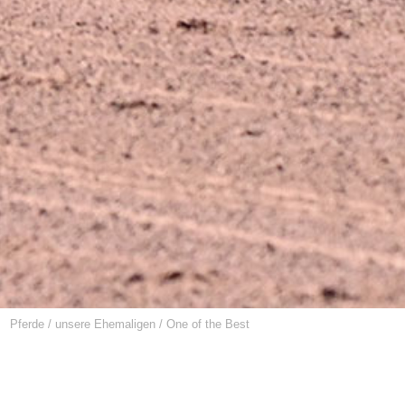
Pferde
/
unsere Ehemaligen
/
One of the Best