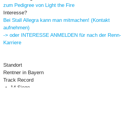
zum Pedigree von Light the Fire
Interesse?
Bei Stall Allegra kann man mitmachen! (Kontakt
aufnehmen)
-> oder INTERESSE ANMELDEN für nach der Renn-
Karriere
Standort
Rentner in Bayern
Track Record
14 Siege
KM-Rekord
1:14,5
(1650m Autostart, 27.11.2020 in
Mailand)
Total 53 Starts, 11 Siege, 21 Plätze
zu den Detail-Formen
(Link zu horseracing.ch)
Gewinnsumme
54'104 CHF