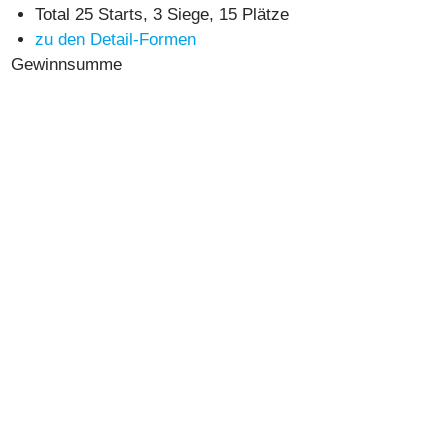
Total 25 Starts, 3 Siege, 15 Plätze
zu den Detail-Formen
Gewinnsumme
27'208
(Stand 18.4.2021)
Top-Leistung
Sieg in 1:16,0 in Cherbourg über 2350m von der Spitze
aus
Allegra-Bilanz
8 Starts, 2 Siege und 6 zweite Plätze
Allegra-Gewinnsumme: 7651 CHF
Charakter
braver Kerl mit viel Ausdauer
Einsatzgebiet
Sand/Gras, am Sulky/unter dem Sattel, links/rechts
Mehr Infos
Hier geht es zum Vorstellungs-Artikel mit Facts &
Figures
Mehr Fotos