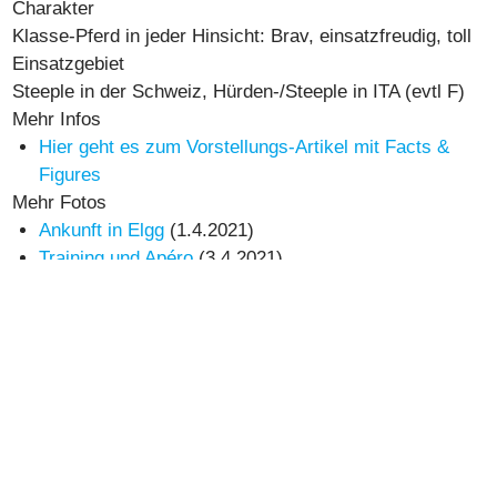
Charakter
Klasse-Pferd in jeder Hinsicht: Brav, einsatzfreudig, toll
Einsatzgebiet
Steeple in der Schweiz, Hürden-/Steeple in ITA (evtl F)
Mehr Infos
Hier geht es zum Vorstellungs-Artikel mit Facts &
Figures
Mehr Fotos
Ankunft in Elgg
(1.4.2021)
Training und Apéro
(3.4.2021)
Training 12.3.2022
Erinnerungen an einen Champion
(9.5.2022)
FILM
Vorstellungs-Film
(1.4. und 3.4.2021)
Siegesfilm Aarau
(29.8.2021)
Siegesfilm Maienfeld
(3.10.2021)
Siegesfilm Maienfeld
(10.10.2021)