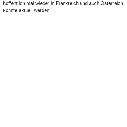
hoffentlich mal wieder in Frankreich und auch Österreich
könnte aktuell werden.
Zuerst wird sich Fétiche noch etwas besser
akklimatisieren, im Laufe des Sommers soll dann sein
Allegra- und Rudi-Debüt erfolgen. Darauf freuen wir uns
schon!
A propos: Es gab in der Schweiz schon einmal einen
"Fétiche" - Fétiche du Bouquet hiess er mit vollem
Namen. Er gehörte Erhard Schneider selig und war über
mehrere Jahre Schneekönig in St. Moritz. 117'040
Franken hat er in der Schweiz gewonnen. Ein gutes
Omen, so hoffen wir!
Facts & Figures zu FÉTICHE MOUROTAIS