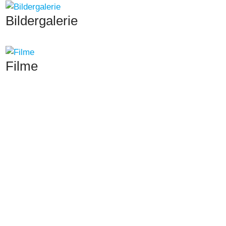
Bildergalerie
Filme
(6)
Bildergalerie
/
MAYUMI mit starkem Finish 2. in
Laon (19.10.2025)
Stall Allegra Racing Club
079 470 88 42
Nimm Kontakt mit uns auf