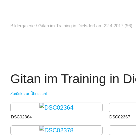
Bildergalerie
/
Gitan im Training in Dielsdorf am 22.4.2017
(96)
Gitan im Training in D
Zurück zur Übersicht
DSC02364
DSC02367