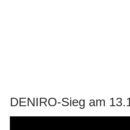
DENIRO-Sieg am 13.10