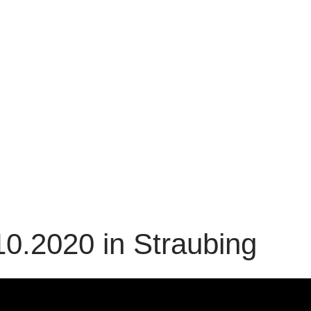
.2020 in Straubing