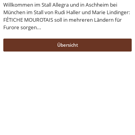
Willkommen im Stall Allegra und in Aschheim bei
München im Stall von Rudi Haller und Marie Lindinger:
FÉTICHE MOUROTAIS soll in mehreren Ländern für
Furore sorgen...
Übersicht
Übersicht
/
Bienvenue, FÉTICHE MOUROTAIS (9.6.2020)
Stall Allegra Racing Club
079 470 88 42