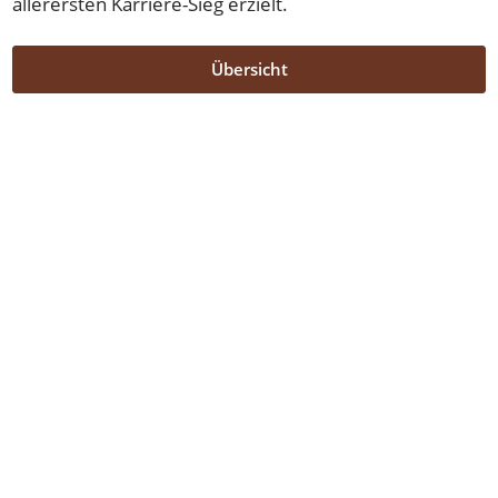
allerersten Karriere-Sieg erzielt.
Übersicht
Übersicht
/
DENIRO-Sieg am 17.9.2018 in Avenches
Stall Allegra Racing Club
079 470 88 42
Nimm Kontakt mit uns auf
Impressum
AGB